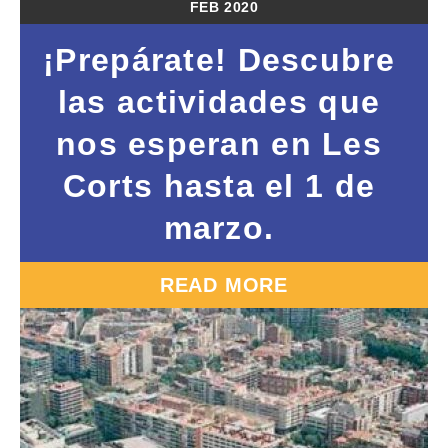
FEB
2020
¡Prepárate! Descubre
las actividades que
nos esperan en Les
Corts hasta el 1 de
marzo.
READ MORE