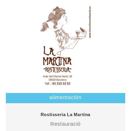
alimentación
Rostisseria especialitzada en l’elaboració de menjar
Rostisseria La Martina
casolà i de qualitat, amb una gran varietat de plats.
Restauració
Per encàrrec, poden cuinar allò que el client desitgi.