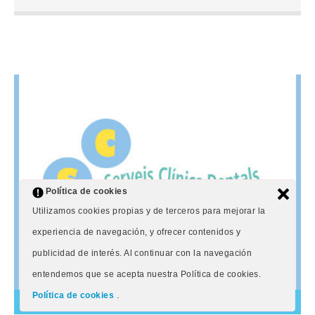
Destaquen els canelons “La Martina” i les croquetes.
Horari: d’11 a 15 h i de 17.30 a 20 h, dimecres,
dijous i divendres. D’11 a 15 h, dissabtes, diumenges
i festius.
Política de cookies
Utilizamos cookies propias y de terceros para mejorar la
experiencia de navegación, y ofrecer contenidos y
publicidad de interés. Al continuar con la navegación
entendemos que se acepta nuestra Política de cookies.
Política de cookies
.
salud, belleza y bienestar