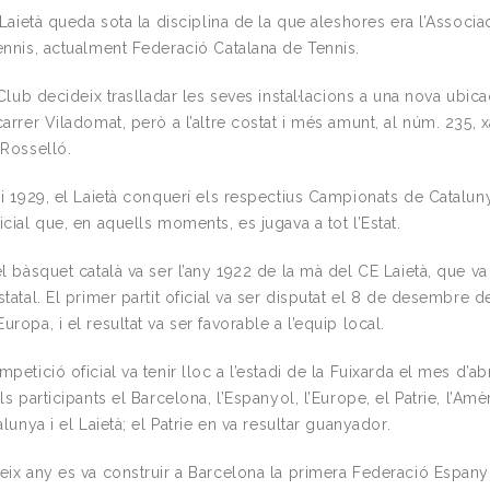
 Laietà queda sota la disciplina de la que aleshores era l’Associa
ennis, actualment Federació Catalana de Tennis.
 Club decideix traslladar les seves instal·lacions a una nova ubica
arrer Viladomat, però a l’altre costat i més amunt, al núm. 235, 
 Rosselló.
i 1929, el Laietà conquerí els respectius Campionats de Catalun
cial que, en aquells moments, es jugava a tot l’Estat.
l bàsquet català va ser l’any 1922 de la mà del CE Laietà, que v
tatal. El primer partit oficial va ser disputat el 8 de desembre d
ropa, i el resultat va ser favorable a l’equip local.
petició oficial va tenir lloc a l’estadi de la Fuixarda el mes d’ab
s participants el Barcelona, l’Espanyol, l’Europe, el Patrie, l’Amèr
alunya i el Laietà; el Patrie en va resultar guanyador.
eix any es va construir a Barcelona la primera Federació Espan