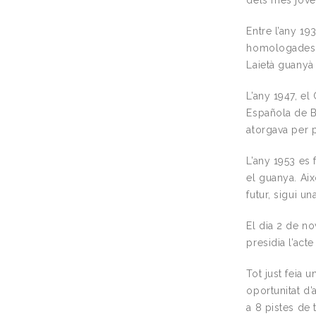
dels més jove
Entre l’any 1
homologades co
Laietà guanyà d
L’any 1947, e
Española de B
atorgava per p
L’any 1953 es 
el guanya. Aix
futur, sigui u
El dia 2 de n
presidia l’act
Tot just feia 
oportunitat d’
a 8 pistes de 