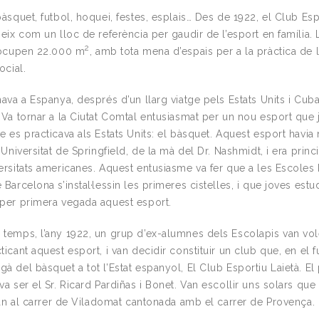
bàsquet, futbol, hoquei, festes, esplais… Des de 1922, el Club Esp
neix com un lloc de referència per gaudir de l’esport en família.
2
s ocupen 22.000 m
, amb tota mena d’espais per a la pràctica de l
ocial.
nava a Espanya, després d’un llarg viatge pels Estats Units i Cuba
 Va tornar a la Ciutat Comtal entusiasmat per un nou esport que j
e es practicava als Estats Units: el bàsquet. Aquest esport havia
a Universitat de Springfield, de la mà del Dr. Nashmidt, i era prin
ersitats americanes. Aquest entusiasme va fer que a les Escoles
 Barcelona s’instal·lessin les primeres cistelles, i que joves estu
 per primera vegada aquest esport.
 temps, l’any 1922, un grup d’ex-alumnes dels Escolapis van vol
ticant aquest esport, i van decidir constituir un club que, en el fu
à del bàsquet a tot l’Estat espanyol, El Club Esportiu Laietà. El
va ser el Sr. Ricard Pardiñas i Bonet. Van escollir uns solars que
stan al carrer de Viladomat cantonada amb el carrer de Provença.