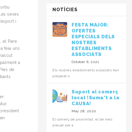
ortiu
NOTÍCIES
 Les seves
’esport i
FESTA MAJOR:
OFERTES
ESPECIALS DELS
, el Pare
NOSTRES
ESTABLIMENTS
a feia uns
ASSOCIATS
 nascut
October 6, 2021
cipalment a
 Pies de
Els nostres establiments associats han
preparat o
diants
Suport al comerç
er
local !Suma't a la
CAUSA!
tur,
 president
May 28, 2020
 en
El comerç de proximitat, el bé més
preuat per a