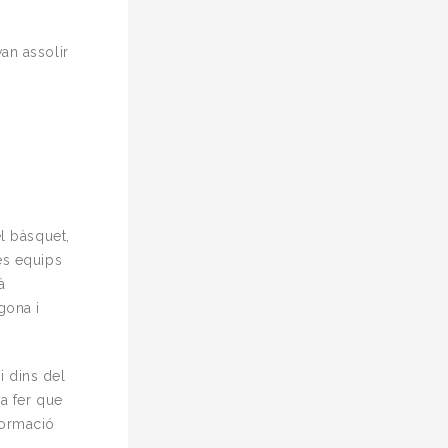
an assolir
el bàsquet,
es equips
à
gona i
 dins del
va fer que
formació