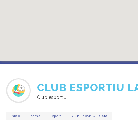
CLUB ESPORTIU L
Club esportiu
Inicio
Items
Esport
Club Esportiu Laietà