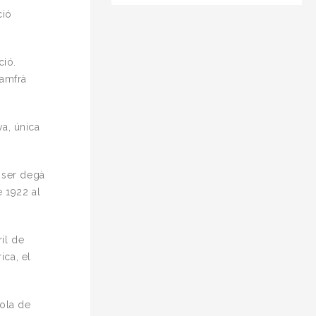
ció
ció.
xamfrà
ya, única
a ser degà
e 1922 al
ril de
ica, el
yola de