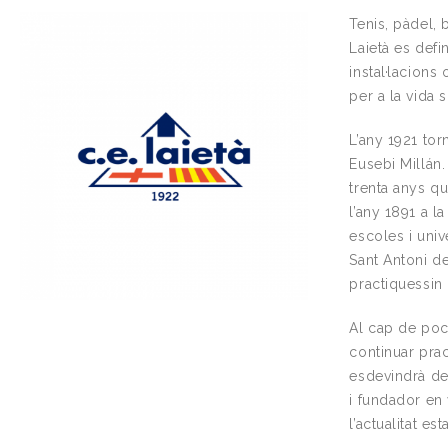
Tenis, pàdel, 
Laietà es defi
instal·lacion
per a la vida s
L’any 1921 tor
Eusebi Millán.
trenta anys qu
l’any 1891 a l
escoles i univ
Sant Antoni de
practiquessin
Al cap de poc
continuar prac
esdevindrà deg
i fundador en 
l’actualitat e