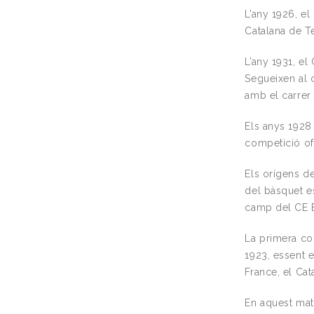
L’any 1926, el
Catalana de T
L’any 1931, el
Segueixen al c
amb el carrer
Els anys 1928 
competició ofi
Els orígens de
del bàsquet es
camp del CE Eu
La primera com
1923, essent el
France, el Cat
En aquest mat