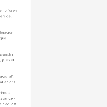
e no foren
mení del
deración
 que
maranch i
 ja en el
acional”,
al·lacions.
primera
assar de 4
la d’aquest