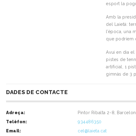
esport la pogu
Amb la presid
del Laietà: te
l’època, una m
que podríem q
Avui en dia el
pistes de tenn
artificial, 1 p
gimnàs de 3 pl
DADES DE CONTACTE
Adreça:
Pintor Ribalta 2-8, Barcelo
Telèfon:
934486350
Email:
cel@laieta.cat