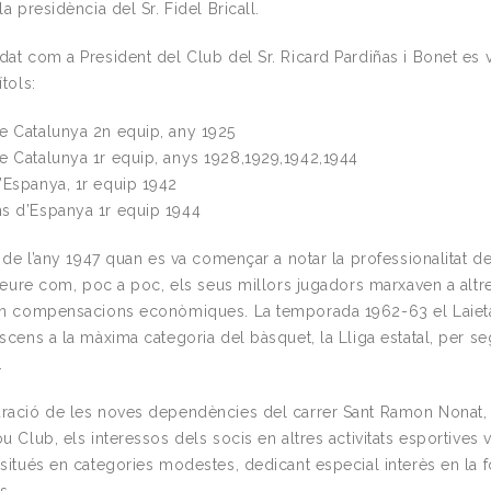
la presidència del Sr. Fidel Bricall.
at com a President del Club del Sr. Ricard Pardiñas i Bonet es v
tols:
 Catalunya 2n equip, any 1925
 Catalunya 1r equip, anys 1928,1929,1942,1944
Espanya, 1r equip 1942
s d’Espanya 1r equip 1944
r de l’any 1947 quan es va començar a notar la professionalitat d
 veure com, poc a poc, els seus millors jugadors marxaven a altr
en compensacions econòmiques. La temporada 1962-63 el Laiet
scens a la màxima categoria del bàsquet, la Lliga estatal, per se
.
ració de les noves dependències del carrer Sant Ramon Nonat, i
u Club, els interessos dels socis en altres activitats esportives 
 situés en categories modestes, dedicant especial interès en la 