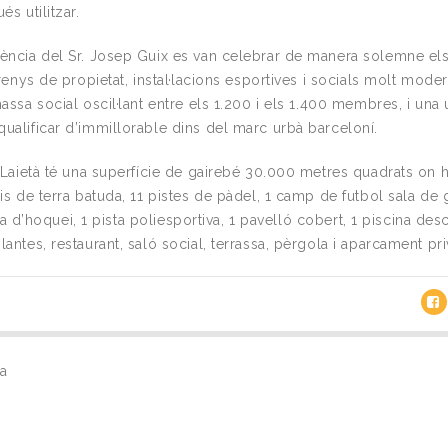
és utilitzar.
ència del Sr. Josep Guix es van celebrar de manera solemne el
rrenys de propietat, instal·lacions esportives i socials molt mode
assa social oscil·lant entre els 1.200 i els 1.400 membres, i una
ualificar d’immillorable dins del marc urbà barceloní.
 Laietà té una superfície de gairebé 30.000 metres quadrats on h
is de terra batuda, 11 pistes de pàdel, 1 camp de futbol sala de
ista d’hoquei, 1 pista poliesportiva, 1 pavelló cobert, 1 piscina des
antes, restaurant, saló social, terrassa, pèrgola i aparcament pri
na