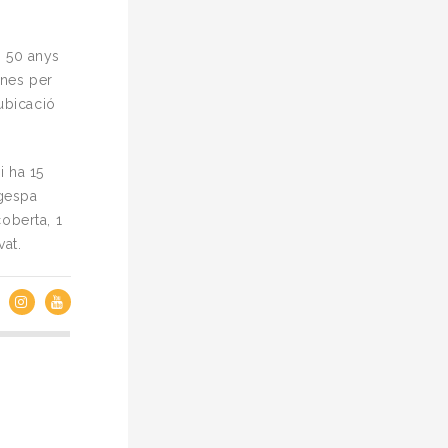
s 50 anys
rnes per
 ubicació
i ha 15
 gespa
coberta, 1
vat.