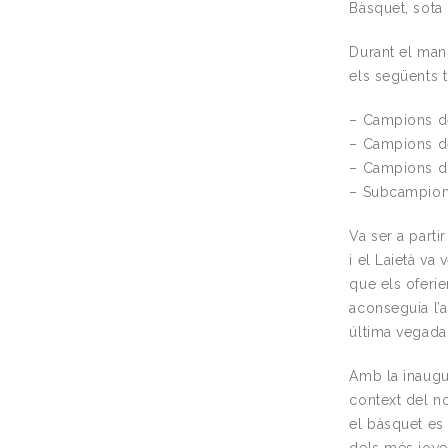
Bàsquet, sota 
Durant el mand
els següents tí
– Campions de
– Campions de
– Campions d’
– Subcampion
Va ser a parti
i el Laietà va
que els oferi
aconseguia l’a
última vegada
Amb la inaugu
context del no
el bàsquet es