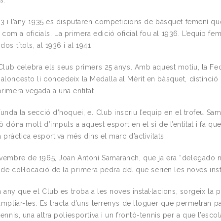
s.
933 i l’any 1935 es disputaren competicions de bàsquet femení qu
m a oficials. La primera edició oficial fou al 1936. L’equip fe
os títols, al 1936 i al 1941.
l Club celebra els seus primers 25 anys. Amb aquest motiu, la Fe
aloncesto li concedeix la Medalla al Mèrit en bàsquet, distinció
rimera vegada a una entitat.
funda la secció d’hoquei, el Club inscriu l’equip en el trofeu Sa
ò dóna molt d’impuls a aquest esport en el si de l’entitat i fa que,
na pràctica esportiva més dins el marc d’activitats.
ovembre de 1965, Joan Antoni Samaranch, que ja era “delegado n
e de col·locació de la primera pedra del que serien les noves inst
un any que el Club es troba a les noves instal·lacions, sorgeix la 
ampliar-les. Es tracta d’uns terrenys de lloguer que permetran p
tennis, una altra poliesportiva i un frontó-tennis per a que l’esco