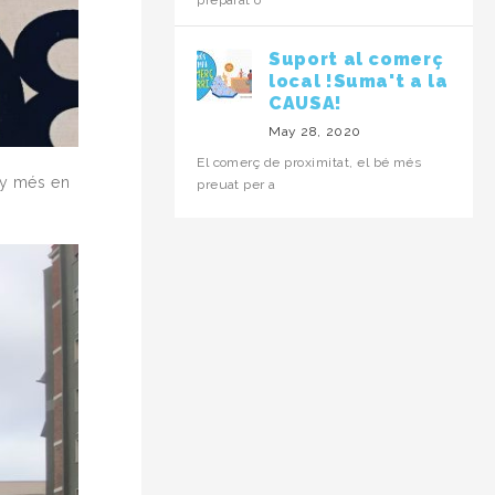
preparat o
Suport al comerç
local !Suma't a la
CAUSA!
May 28, 2020
El comerç de proximitat, el bé més
any més en
preuat per a