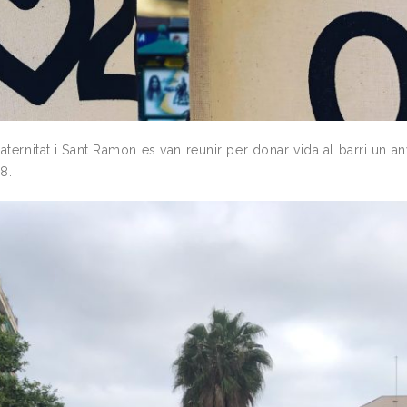
Maternitat i Sant Ramon es van reunir per donar vida al barri un 
8.