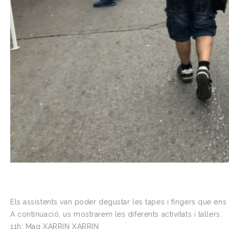
Els assistents van poder degustar les tapes i fingers que ens 
A continuació, us mostrarem les diferents activitats i tallers:
11h: Mag XARRIN XARRIN