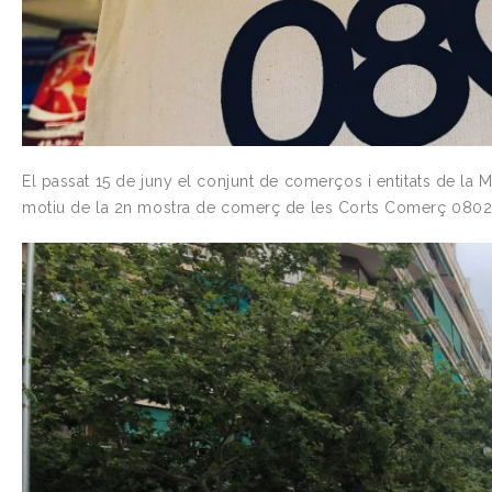
El passat 15 de juny el conjunt de comerços i entitats de la 
motiu de la 2n mostra de comerç de les Corts Comerç 0802