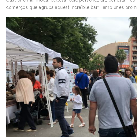
Gastronomia, moda, bellesa, cura personal, art, benestar reuni
comerços que agrupa aquest increïble barri, amb unes promo