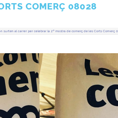
CORTS COMERÇ 08028
mon surten al carrer per celebrar la 2º mostra de comerç de les Corts Comerç