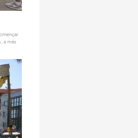
 començar
ts, a més