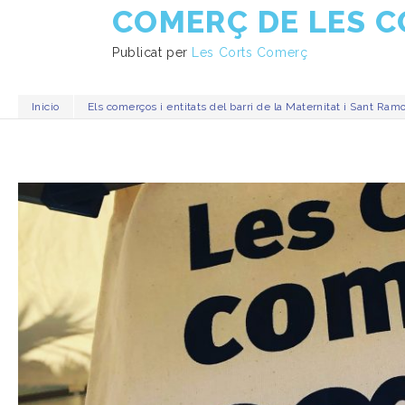
COMERÇ DE LES 
Publicat per
Les Corts Comerç
Inicio
Els comerços i entitats del barri de la Maternitat i Sant Ra