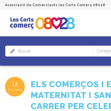
Associació de Comerciants les Corts Comerç 08028
Catego
ELS COMERÇOS I E
12
JUL
2019
MATERNITAT I SA
CARRER PER CELE