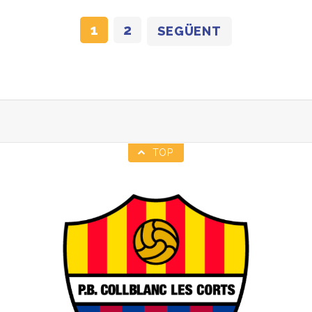
1
2
SEGÜENT
TOP