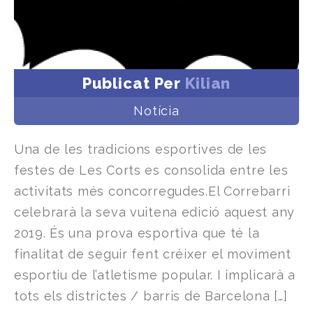
Publicat Per
Kilian
Notícia
Una de les tradicions esportives de les
festes de Les Corts es consolida entre les
activitats més concorregudes.El Correbarri
celebrarà la seva vuitena edició aquest any
2019. És una prova esportiva que té la
finalitat de seguir fent créixer el moviment
esportiu de l’atletisme popular. I implicarà a
tots els districtes / barris de Barcelona […]