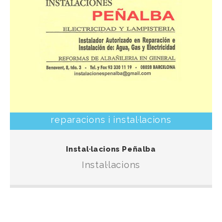
reparacions i instal·lacions
Instal·lacions d’aigua, llum i gas, amb tracte proper i
Instal·lacions Peñalba
professional.
Instal·lacions