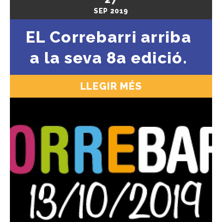
SEP
2019
EL Correbarri arriba
a la seva 8a edició.
LLEGIR MÉS