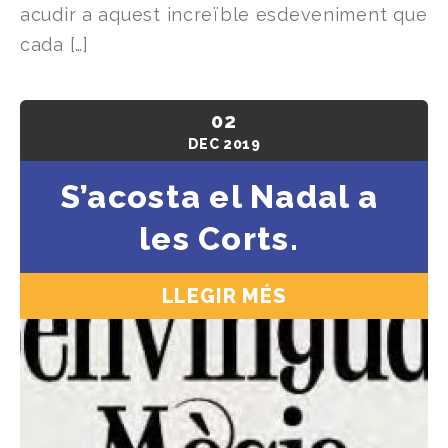
acudir a aquest increïble esdeveniment que
cada […]
02
DEC
2019
S’acosta el Nadal a
les Corts.
LLEGIR MÉS