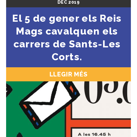
DEC
2019
El 5 de gener els Reis
Mags cavalquen els
carrers de Sants-Les
Corts.
LLEGIR MÉS