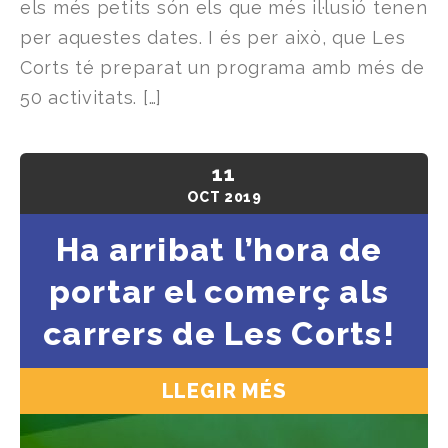
els més petits són els que més il·lusió tenen
per aquestes dates. I és per això, que Les
Corts té preparat un programa amb més de
50 activitats. […]
11
OCT
2019
Ha arribat l’hora de
portar el comerç als
carrers de Les Corts!
LLEGIR MÉS