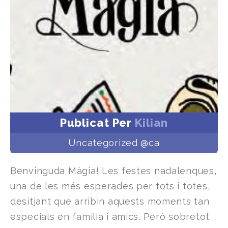
Publicat Per
Kilian
Uncategorized @ca
Benvinguda Màgia! Les festes nadalenques,
una de les més esperades per tots i totes,
desitjant que arribin aquests moments tan
especials en família i amics. Però sobretot