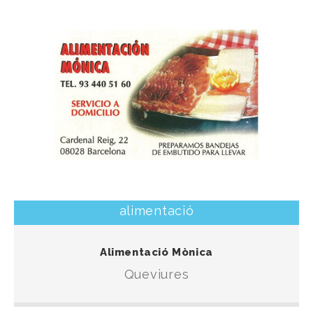
alimentació
Una botiga especialitzada en queviures per
Alimentació Mònica
solventar la compra diària.
Queviures