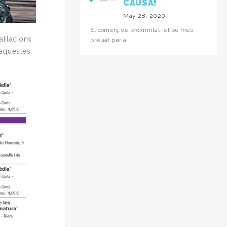
CAUSA!
May 28, 2020
El comerç de proximitat, el bé més
al·lacions
preuat per a
’aquestes,