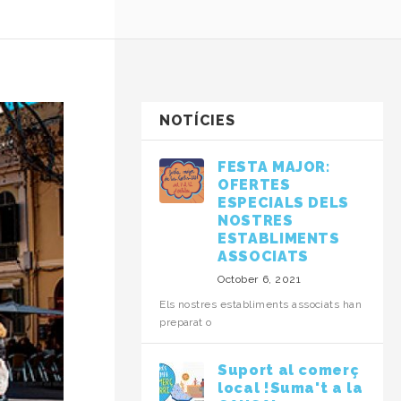
NOTÍCIES
FESTA MAJOR:
OFERTES
ESPECIALS DELS
NOSTRES
ESTABLIMENTS
ASSOCIATS
October 6, 2021
Els nostres establiments associats han
preparat o
Suport al comerç
local !Suma't a la