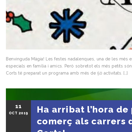
Benvinguda Màgia! Les festes nadalenques, una de les més esp
especials en família i amics. Però sobretot els més petits són
Corts té preparat un programa amb més de 50 activitats. […]
11
Ha arribat l’hora de 
OCT
2019
comerç als carrers 