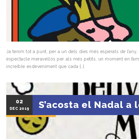
Ja tenim tot a punt, per a un dels dies més esperats de l’any, e
espectacle meravellós per als més petits, un moment en famí
increïble esdeveniment que cada […]
02
S’acosta el Nadal a l
DEC
2019