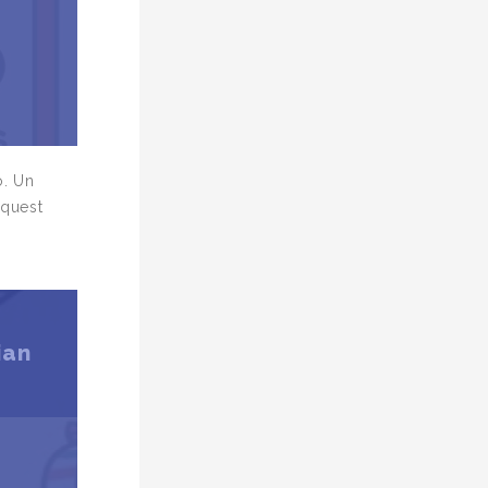
ó. Un
aquest
ian