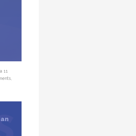
a 11
ments,
ian