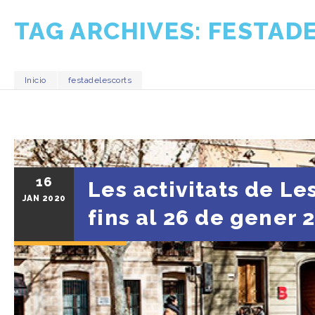
TAG ARCHIVES:
FESTAD
Inicio
festadelescorts
16
Les activitats de Le
JAN
2020
fins al 26 de gener 