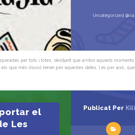
Uncategorized @ca
erades per tots i totes, desitjant que arribin aquests moments
 els que més il·lusió tenen per aquestes dates. I és per això, qu
Publicat Per
Kil
portar el
de Les