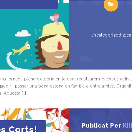
Uncategorized @ca
a jornada plena d’alegria en la qual realitzarem diverses activit
audir i passar una bona estona en família o entre amics. Organit
. Aquesta […]
Publicat Per
Kil
es Corts!