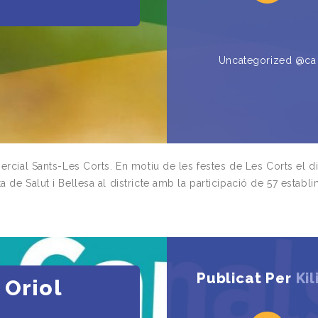
Uncategorized @ca
ercial Sants-Les Corts. En motiu de les festes de Les Corts el di
 de Salut i Bellesa al districte amb la participació de 57 establi
Publicat Per
Kil
 Oriol