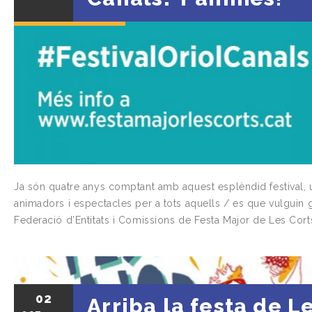
Ja són quatre anys comptant amb aquest esplèndid festival, un
animadors i espectacles per a tots aquells / es que vulguin g
Federació d’Entitats i Comissions de Festa Major de Les Corts
02
Arriba la festa de L