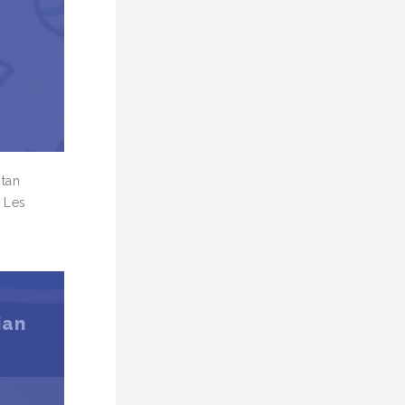
 tan
e Les
ian