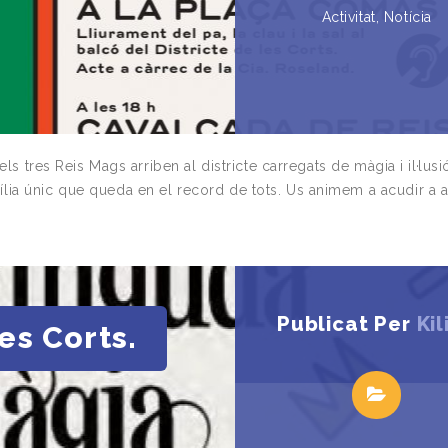
Activitat
,
Notícia
ls tres Reis Mags arriben al districte carregats de màgia i il·lusi
lia únic que queda en el record de tots. Us animem a acudir a 
Publicat Per
Kil
es Corts.