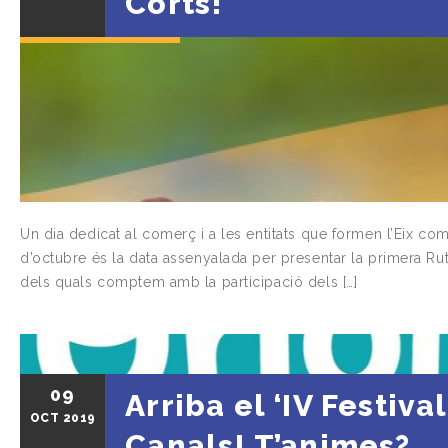
Corts!
Un dia dedicat al comerç i a les entitats que formen l’Eix com
d’octubre és la data assenyalada per presentar la primera Ruta
dels quals comptem amb la participació dels […]
09
Arriba el ‘IV Festival
OCT
2019
Canals! T’animes?