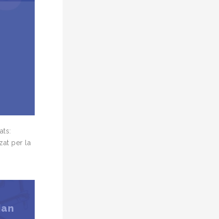
ats:
zat per la
ian