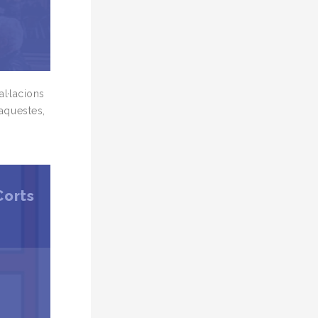
al·lacions
’aquestes,
Corts