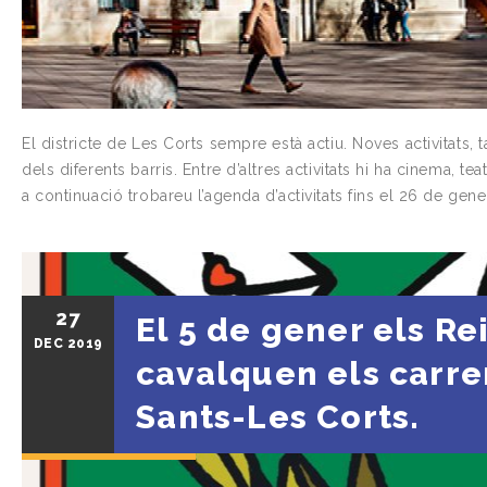
El districte de Les Corts sempre està actiu. Noves activitats, t
dels diferents barris. Entre d’altres activitats hi ha cinema, t
a continuació trobareu l’agenda d’activitats fins el 26 de gen
27
El 5 de gener els Re
DEC
2019
cavalquen els carre
Sants-Les Corts.