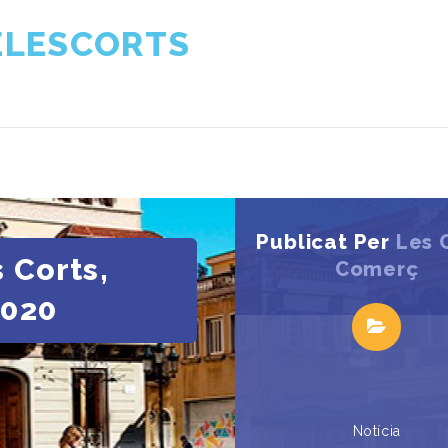
ELESCORTS
Publicat Per
Les 
s Corts,
Comerç
2020
Notícia