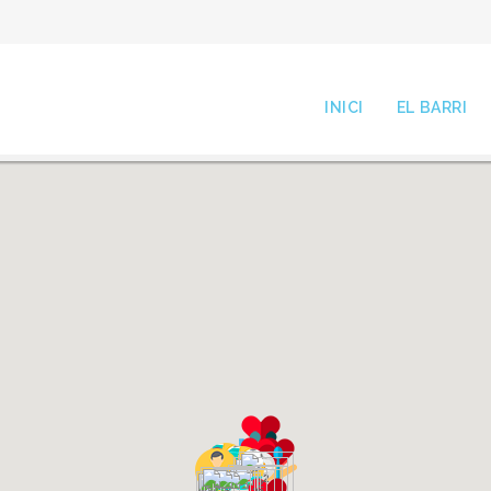
INICI
EL BARRI
2
2