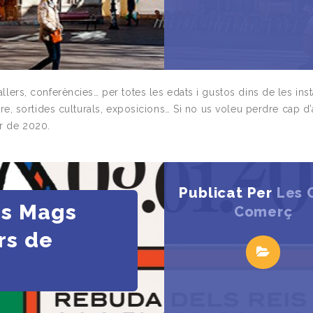
allers, conferències… per totes les edats i gustos dins de les inst
eatre, sortides culturals, exposicions… Si no us voleu perdre cap d
er de 2020.
Publicat Per
Les 
is Mags
Comerç
rs de