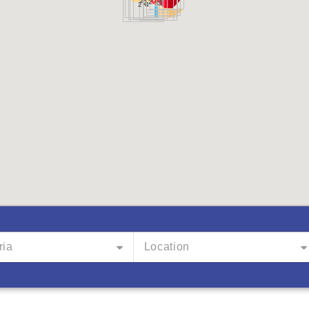
2
2
2
3
3
2
4
ria
Location