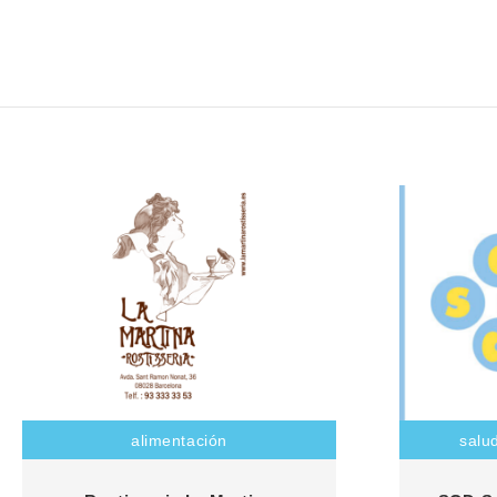
alimentación
salud
Rostisseria especialitzada en
Esta innov