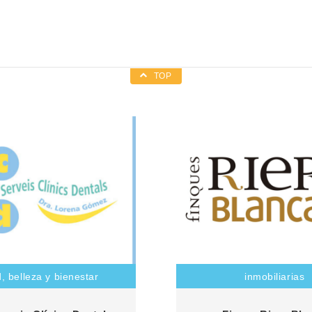
TOP
, belleza y bienestar
inmobiliarias
adora clínica ofrece, además
Un equipo de profesionales 