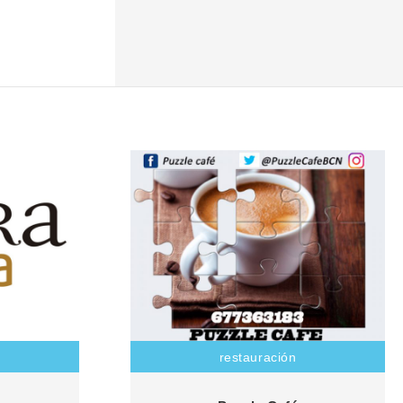
restauración
expertos en
En un entorno de decoración agradable