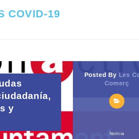
 COVID-19
Posted By
Les C
yudas
Comerç
ciudadanía,
s y
Notícia