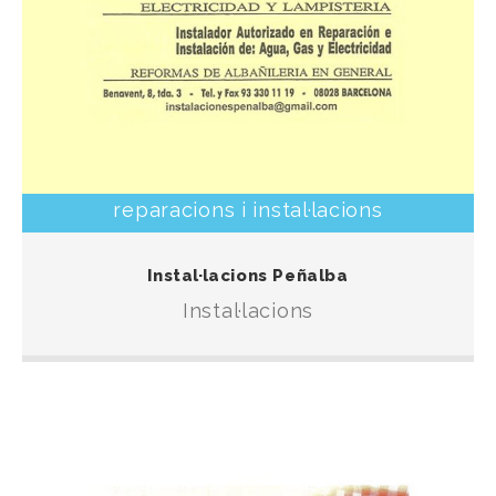
reparacions i instal·lacions
Instal·lacions d’aigua, llum i gas, amb tracte proper i
Instal·lacions Peñalba
professional.
Instal·lacions