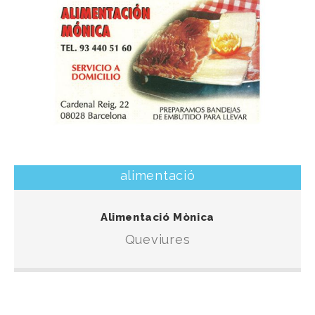
alimentació
Una botiga especialitzada en queviures per
Alimentació Mònica
solventar la compra diària.
Queviures