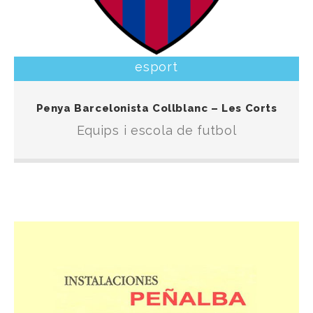
esport
Escola d’iniciació al futbol i equips que participen
Penya Barcelonista Collblanc – Les Corts
en les competicions organitzades per la F.C.F.
Equips i escola de futbol