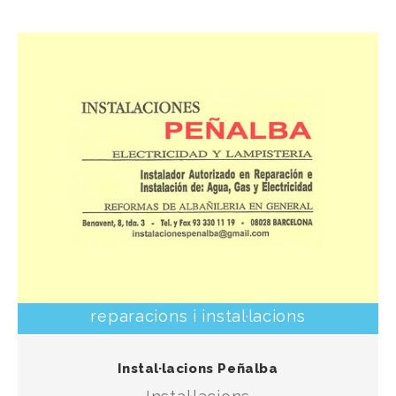
reparacions i instal·lacions
Instal·lacions d’aigua, llum i gas, amb tracte proper i
Instal·lacions Peñalba
professional.