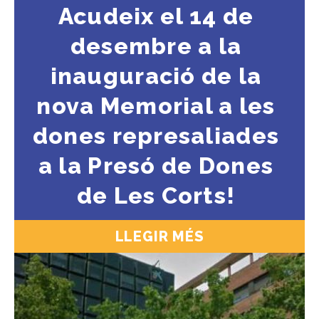
Acudeix el 14 de
desembre a la
inauguració de la
nova Memorial a les
dones represaliades
a la Presó de Dones
de Les Corts!
LLEGIR MÉS