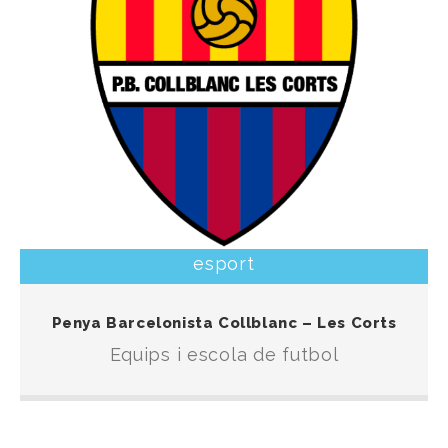
esport
Escola d’iniciació al futbol i equips que participen
Penya Barcelonista Collblanc – Les Corts
en les competicions organitzades per la F.C.F.
Equips i escola de futbol