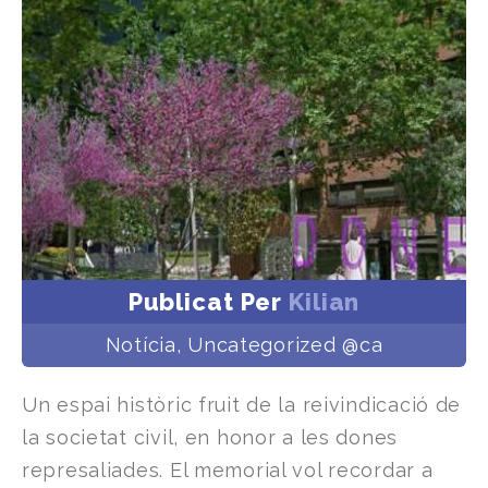
Publicat Per
Kilian
Notícia
,
Uncategorized @ca
Un espai històric fruit de la reivindicació de
la societat civil, en honor a les dones
represaliades. El memorial vol recordar a