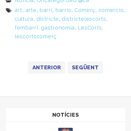
Notícia
,
Uncategorized @ca
art
,
arte
,
barri
,
barrio
,
Comerç
,
comercio
,
cultura
,
districte
,
districtelescorts
,
fembarri
,
gastronomía
,
LesCorts
,
lescortscomerç
ANTERIOR
SEGÜENT
NOTÍCIES