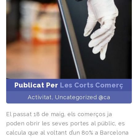
Publicat Per
Les Corts Comerç
Activitat
,
Uncategorized @ca
El passat 18 de maig, els comerços ja
poden obrir les seves portes al públic, es
calcula que al voltant d’un 80% a Barcelona