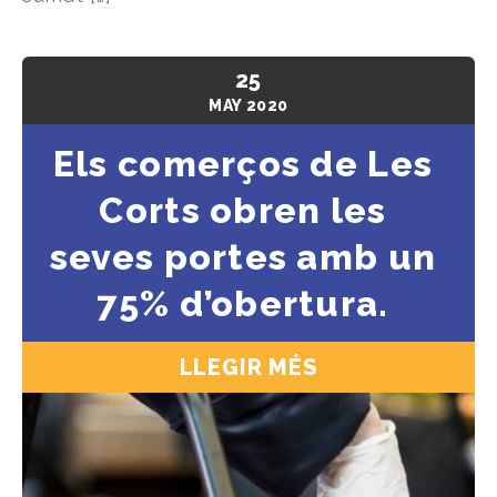
25
MAY
2020
Els comerços de Les
Corts obren les
seves portes amb un
75% d’obertura.
LLEGIR MÉS