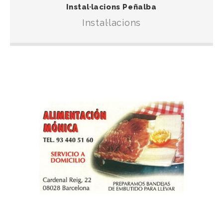
Instal·lacions d’aigua, llum i gas, amb tracte proper i
Instal·lacions Peñalba
professional.
Instal·lacions